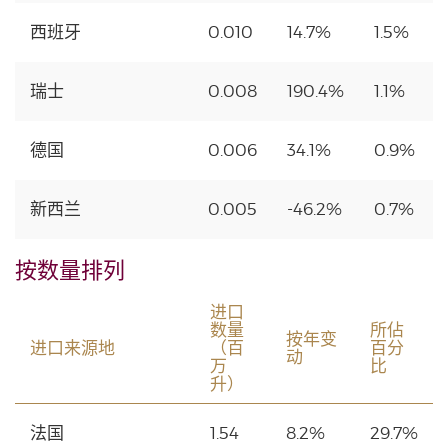
西班牙
0.010
14.7%
1.5%
瑞士
0.008
190.4%
1.1%
德国
0.006
34.1%
0.9%
新西兰
0.005
-46.2%
0.7%
按数量排列
进口
数量
所佔
按年变
进口来源地
（百
百分
动
万
比
升）
法国
1.54
8.2%
29.7%