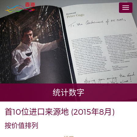
跳
切
到
换
主
导
要
航
内
容
统计数字
首10位进口来源地 (2015年8月)
按价值排列