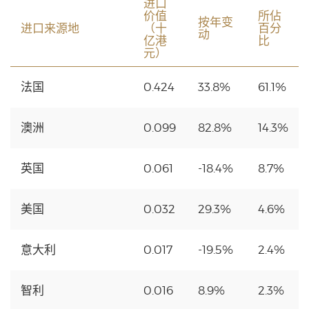
进口
价值
所佔
按年变
进口来源地
（十
百分
动
亿港
比
元）
法国
0.424
33.8%
61.1%
澳洲
0.099
82.8%
14.3%
英国
0.061
-18.4%
8.7%
美国
0.032
29.3%
4.6%
意大利
0.017
-19.5%
2.4%
智利
0.016
8.9%
2.3%