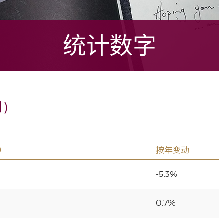
统计数字
)
）
按年变动
-5.3%
0.7%