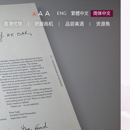
字
(
)
A
字
(
)
A
ENG
繁體中文
简体中文
字
(
)
A
型
型
型
香港优势
把握商机
品尝美酒
资源角
大
大
大
小：
小：
原
小：
设
较
最
定
大
大