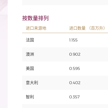
按数量排列
进口来源地
进口数量 （百万升）
法国
1.155
澳洲
0.902
美国
0.595
意大利
0.402
智利
0.357