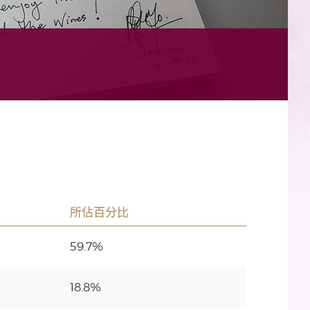
所佔百分比
59.7%
18.8%