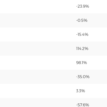
-23.9%
-0.5%
-15.4%
114.2%
98.1%
-35.0%
3.3%
-57.6%