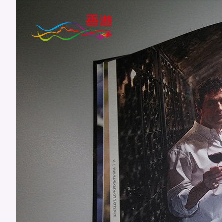
跳
到
主
要
内
容