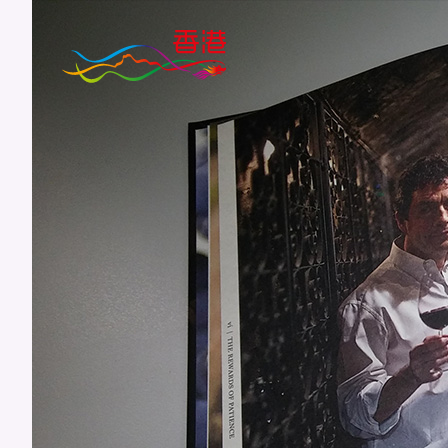
跳
到
主
要
内
容