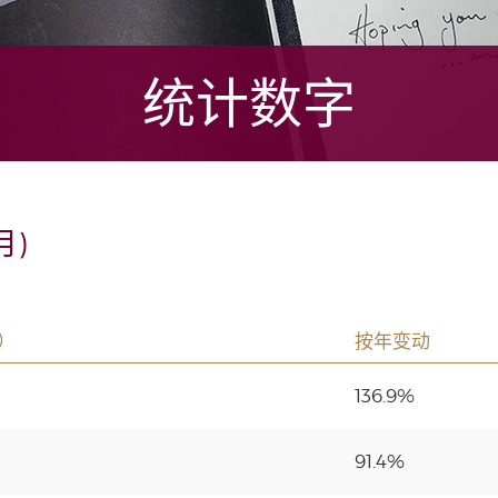
统计数字
月)
）
按年变动
136.9%
91.4%