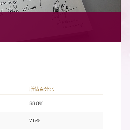
所佔百分比
88.8%
7.6%