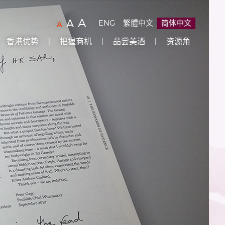
字
(
)
A
字
(
)
A
ENG
繁體中文
简体中文
字
(
)
A
型
型
型
香港优势
把握商机
品尝美酒
资源角
大
大
大
小：
小：
原
小：
设
较
最
定
大
大