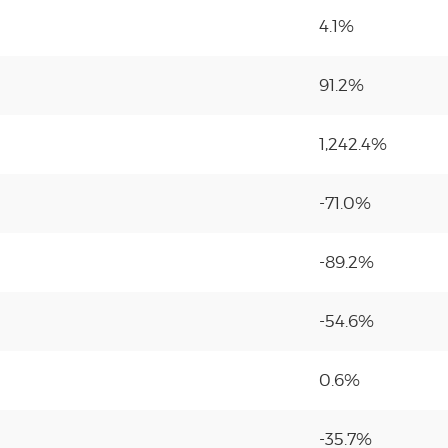
4.1%
91.2%
1,242.4%
-71.0%
-89.2%
-54.6%
0.6%
-35.7%