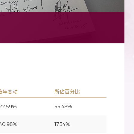
按年变动
所佔百分比
-22.59%
55.48%
-40.98%
17.34%