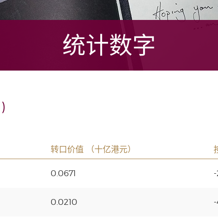
统计数字
)
转口价值 （十亿港元）
0.0671
0.0210