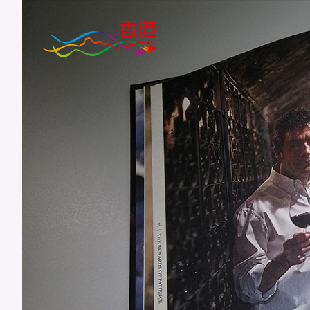
跳
到
主
要
内
容