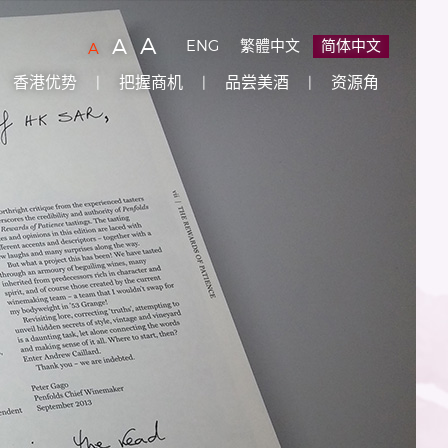
字
(
)
A
字
(
)
A
ENG
繁體中文
简体中文
字
(
)
A
型
型
型
香港优势
把握商机
品尝美酒
资源角
大
大
大
小：
小：
原
小：
设
较
最
定
大
大