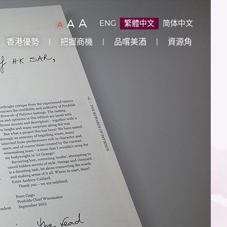
字
(
)
A
字
(
)
A
ENG
繁體中文
简体中文
字
(
)
A
型
型
型
香港優勢
把握商機
品嚐美酒
資源角
大
大
大
小：
小：
原
小：
設
較
最
定
大
大