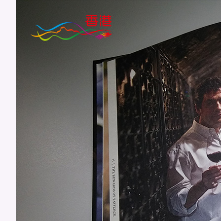
跳
至
主
要
內
容