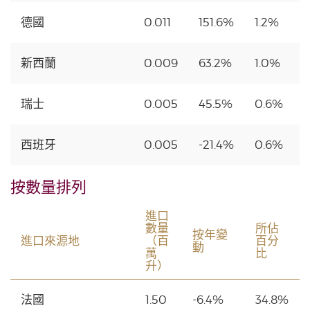
德國
0.011
151.6%
1.2%
新西蘭
0.009
63.2%
1.0%
瑞士
0.005
45.5%
0.6%
西班牙
0.005
-21.4%
0.6%
按數量排列
進口
數量
所佔
按年變
進口來源地
（百
百分
動
萬
比
升）
法國
1.50
-6.4%
34.8%