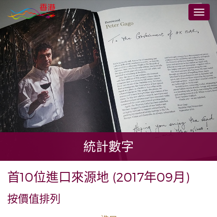
跳
切
至
換
主
導
要
航
內
容
統計數字
首10位進口來源地 (2017年09月)
按價值排列