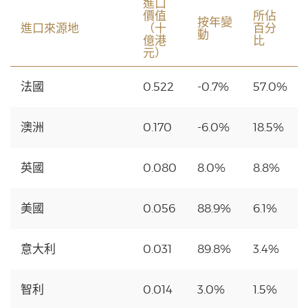
進口
價值
所佔
按年變
進口來源地
（十
百分
動
億港
比
元）
法國
0.522
-0.7%
57.0%
澳洲
0.170
-6.0%
18.5%
英國
0.080
8.0%
8.8%
美國
0.056
88.9%
6.1%
意大利
0.031
89.8%
3.4%
智利
0.014
3.0%
1.5%