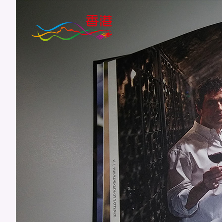
跳
至
主
要
內
容