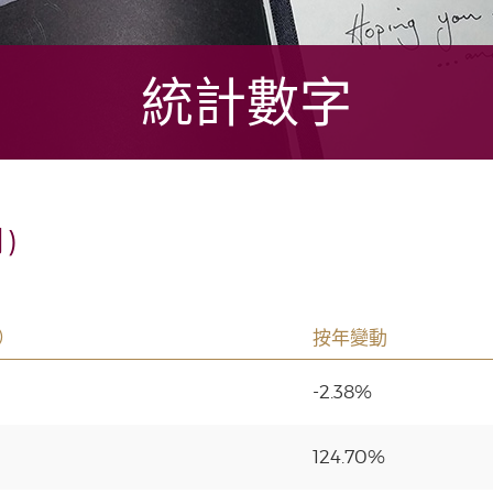
統計數字
)
）
按年變動
-2.38%
124.70%