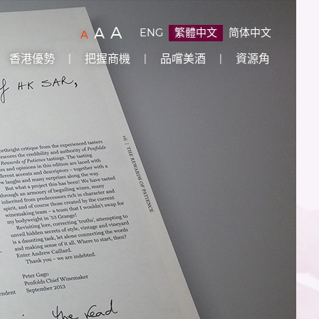
字
(
)
A
字
(
)
A
ENG
繁體中文
简体中文
字
(
)
A
型
型
型
香港優勢
把握商機
品嚐美酒
資源角
大
大
大
小：
小：
原
小：
設
較
最
定
大
大