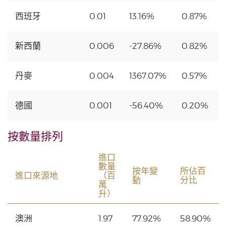
西班牙
0.01
13.16%
0.87%
新西蘭
0.006
-27.86%
0.82%
丹麥
0.004
1367.07%
0.57%
德國
0.001
-56.40%
0.20%
按數量排列
進口
數量
按年變
所佔百
進口來源地
（百
動
分比
萬
升）
澳洲
1.97
77.92%
58.90%