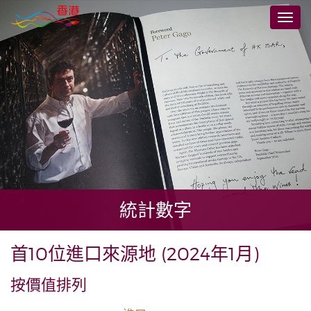
跳
切
至
換
主
導
要
航
內
容
統計數字
首10位進口來源地 (2024年1月)
按價值排列