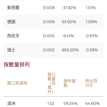
新西蘭
0.008
-31.92%
1.51%
德國
0.006
63.60%
1.06%
西班牙
0.005
-9.41%
0.87%
瑞士
0.002
656.20%
0.39%
按數量排列
進口
數量
按年變
所佔百
進口來源地
（百
動
分比
萬
升）
澳洲
1.32
59.24%
44.60%