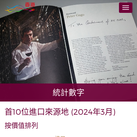
跳
切
至
換
主
導
要
航
內
容
統計數字
首10位進口來源地 (2024年3月)
按價值排列