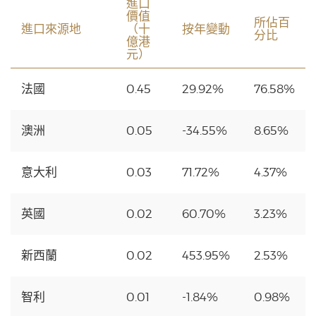
進口
價值
所佔百
進口來源地
（十
按年變動
分比
億港
元）
法國
0.45
29.92%
76.58%
澳洲
0.05
-34.55%
8.65%
意大利
0.03
71.72%
4.37%
英國
0.02
60.70%
3.23%
新西蘭
0.02
453.95%
2.53%
智利
0.01
-1.84%
0.98%