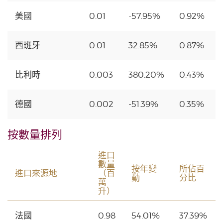
美國
0.01
-57.95%
0.92%
西班牙
0.01
32.85%
0.87%
比利時
0.003
380.20%
0.43%
德國
0.002
-51.39%
0.35%
按數量排列
進口
數量
按年變
所佔百
進口來源地
（百
動
分比
萬
升）
法國
0.98
54.01%
37.39%