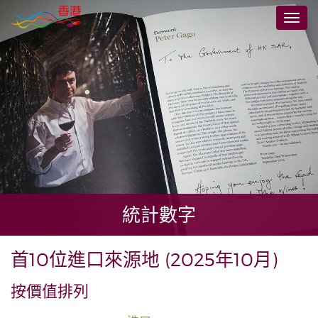
跳
切
至
換
主
導
要
航
內
容
統計數字
首10位進口來源地 (2025年10月)
按價值排列