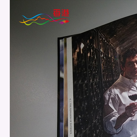
跳
至
主
要
內
容