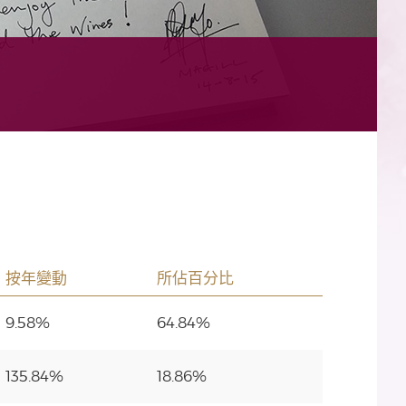
按年變動
所佔百分比
9.58%
64.84%
135.84%
18.86%