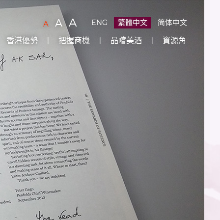
字
(
)
A
字
(
)
A
ENG
繁體中文
简体中文
字
(
)
A
型
型
型
香港優勢
把握商機
品嚐美酒
資源角
大
大
大
小：
小：
原
小：
設
較
最
定
大
大