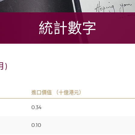
統計數字
月)
進口價值 （十億港元）
0.34
0.10