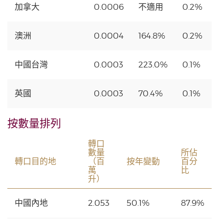
加拿大
0.0006
不適用
0.2%
澳洲
0.0004
164.8%
0.2%
中國台灣
0.0003
223.0%
0.1%
英國
0.0003
70.4%
0.1%
按數量排列
轉口
數量
所佔
轉口目的地
（百
按年變動
百分
萬
比
升）
中國內地
2.053
50.1%
87.9%