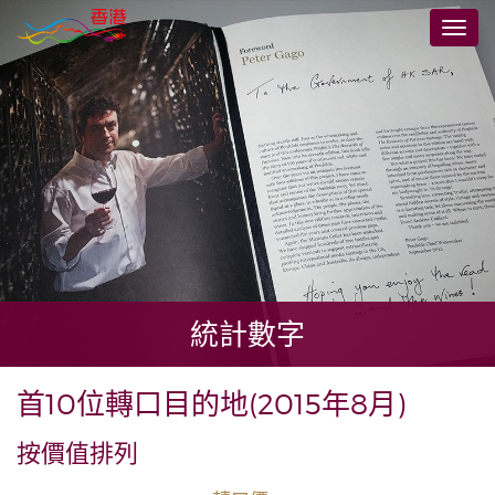
跳
切
至
換
主
導
要
航
內
容
統計數字
首10位轉口目的地(2015年8月)
按價值排列