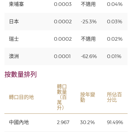
柬埔寨
0.0003
不適用
0.04%
日本
0.0002
-25.3%
0.03%
瑞士
0.0002
不適用
0.02%
澳洲
0.0001
-62.6%
0.01%
按數量排列
轉口
數量
按年變
所佔百
轉口目的地
（百
動
分比
萬
升）
中國內地
2.967
30.2%
91.49%