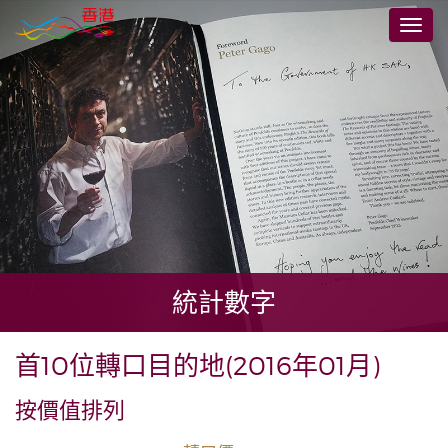
跳
切
至
換
主
導
要
航
內
容
統計數字
首10位轉口目的地(2016年01月)
按價值排列