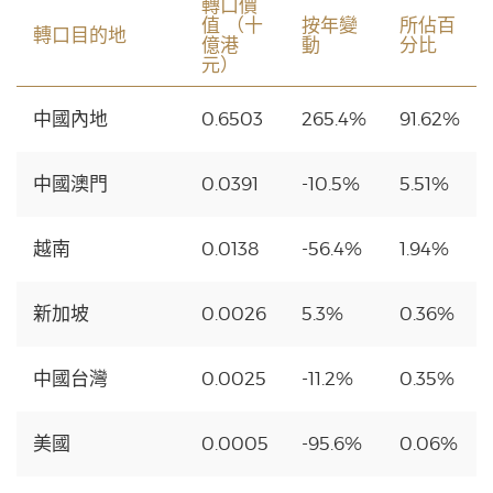
轉口價
值 （十
按年變
所佔百
轉口目的地
億港
動
分比
元）
中國內地
0.6503
265.4%
91.62%
中國澳門
0.0391
-10.5%
5.51%
越南
0.0138
-56.4%
1.94%
新加坡
0.0026
5.3%
0.36%
中國台灣
0.0025
-11.2%
0.35%
美國
0.0005
-95.6%
0.06%