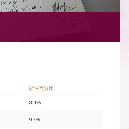
所佔百分比
81.1%
9.7%