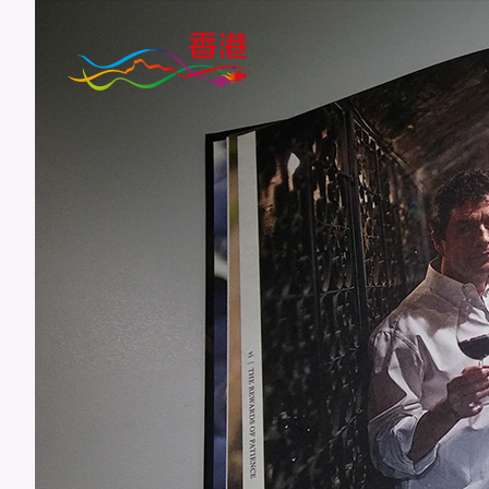
跳
至
主
要
內
容