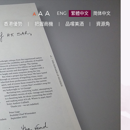
字
(
)
A
字
(
)
A
ENG
繁體中文
简体中文
字
(
)
A
型
型
型
香港優勢
把握商機
品嚐美酒
資源角
大
大
大
小：
小：
原
小：
設
較
最
定
大
大