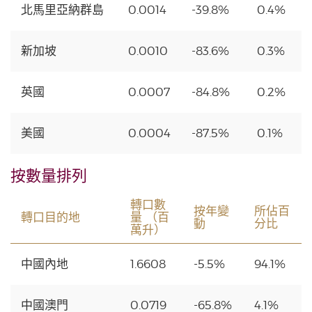
北馬里亞納群島
0.0014
-39.8%
0.4%
新加坡
0.0010
-83.6%
0.3%
英國
0.0007
-84.8%
0.2%
美國
0.0004
-87.5%
0.1%
按數量排列
轉口數
按年變
所佔百
轉口目的地
量 （百
動
分比
萬升）
中國內地
1.6608
-5.5%
94.1%
中國澳門
0.0719
-65.8%
4.1%