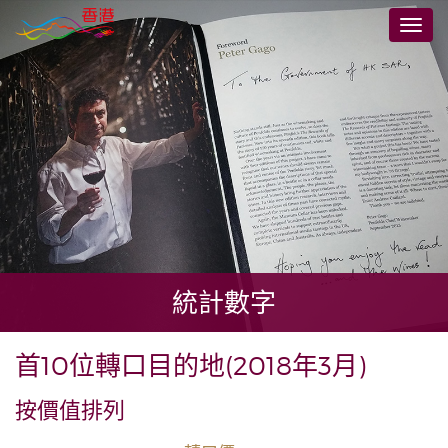
跳
切
至
換
主
導
要
航
內
容
統計數字
首10位轉口目的地(2018年3月)
按價值排列