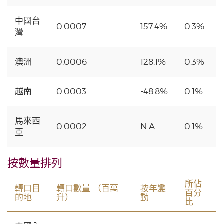
中國台
0.0007
157.4%
0.3%
灣
澳洲
0.0006
128.1%
0.3%
越南
0.0003
-48.8%
0.1%
馬來西
0.0002
N.A.
0.1%
亞
按數量排列
所佔
轉口目
轉口數量 （百萬
按年變
百分
的地
升）
動
比