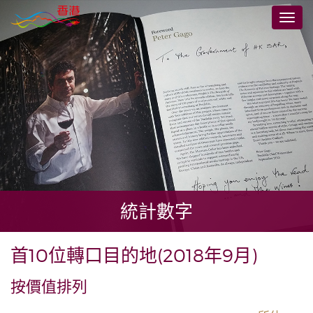
跳
切
至
換
主
導
要
航
內
容
統計數字
首10位轉口目的地(2018年9月)
按價值排列