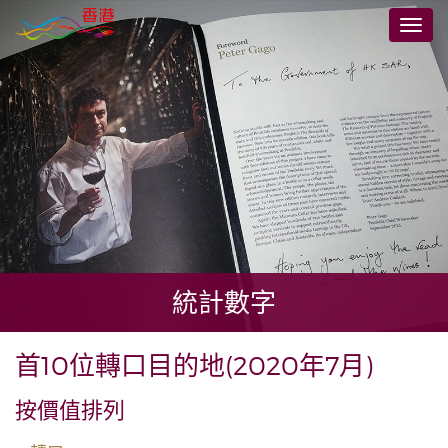
跳
切
至
換
主
導
要
航
內
容
統計數字
首10位轉口目的地(2020年7月)
按價值排列