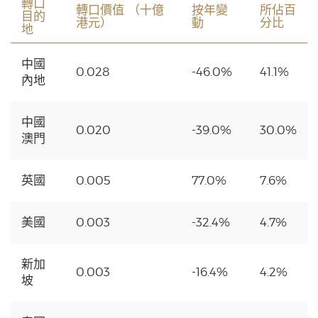
轉口
轉口價值 （十億
按年變
所佔百
目的
港元）
動
分比
地
中國
0.028
-46.0%
41.1%
內地
中國
0.020
-39.0%
30.0%
澳門
英國
0.005
77.0%
7.6%
美國
0.003
-32.4%
4.7%
新加
0.003
-16.4%
4.2%
坡