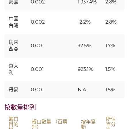
泰國
0.002
1,937.4%
2.8%
中國
0.002
-2.2%
2.8%
台灣
馬來
0.001
32.5%
1.7%
西亞
意大
0.001
923.1%
1.5%
利
丹麥
0.001
N.A.
1.5%
按數量排列
轉口
所佔
轉口數量 （百萬
按年變
目的
百分
升）
動