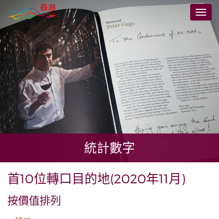
跳
切
至
換
主
導
要
航
內
容
統計數字
首10位轉口目的地(2020年11月)
按價值排列