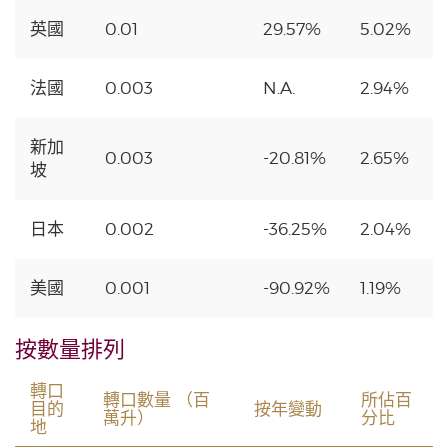
英國
0.01
29.57%
5.02%
法國
0.003
N.A.
2.94%
新加
0.003
-20.81%
2.65%
坡
日本
0.002
-36.25%
2.04%
美國
0.001
-90.92%
1.19%
按數量排列
轉口
轉口數量 （百
所佔百
目的
按年變動
萬升）
分比
地