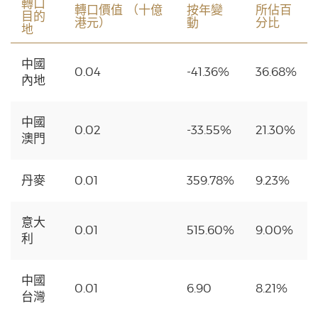
轉口
轉口價值 （十億
按年變
所佔百
目的
港元）
動
分比
地
中國
0.04
-41.36%
36.68%
內地
中國
0.02
-33.55%
21.30%
澳門
丹麥
0.01
359.78%
9.23%
意大
0.01
515.60%
9.00%
利
中國
0.01
6.90
8.21%
台灣