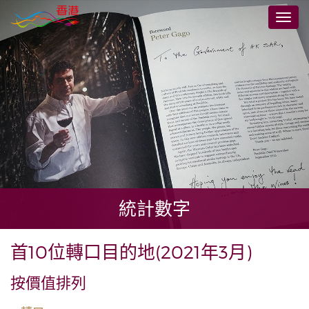
跳
切
至
換
主
導
要
航
內
容
統計數字
首10位轉口目的地(2021年3月)
按價值排列