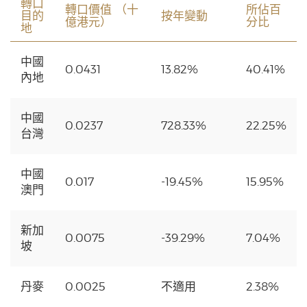
轉口
轉口價值 （十
所佔百
目的
按年變動
億港元）
分比
地
中國
0.0431
13.82%
40.41%
內地
中國
0.0237
728.33%
22.25%
台灣
中國
0.017
-19.45%
15.95%
澳門
新加
0.0075
-39.29%
7.04%
坡
丹麥
0.0025
不適用
2.38%