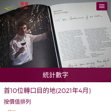
跳
切
至
換
主
導
要
航
內
容
統計數字
首10位轉口目的地(2021年4月)
按價值排列