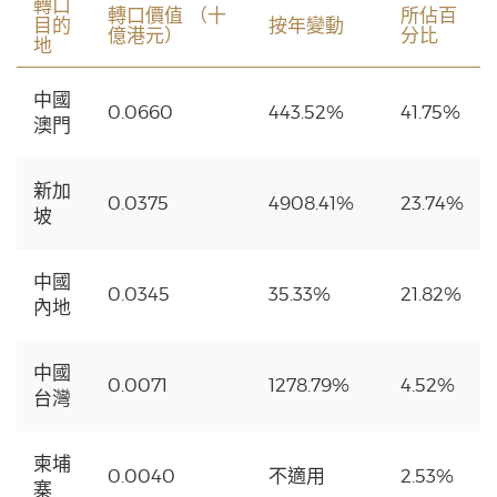
轉口
轉口價值 （十
所佔百
目的
按年變動
億港元）
分比
地
中國
0.0660
443.52%
41.75%
澳門
新加
0.0375
4908.41%
23.74%
坡
中國
0.0345
35.33%
21.82%
內地
中國
0.0071
1278.79%
4.52%
台灣
柬埔
0.0040
不適用
2.53%
寨