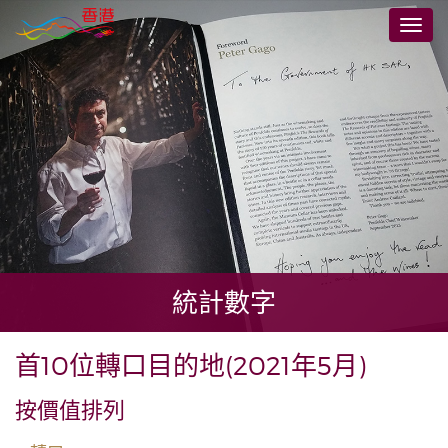
跳
切
至
換
主
導
要
航
內
容
統計數字
首10位轉口目的地(2021年5月)
按價值排列