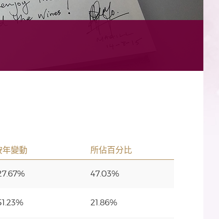
按年變動
所佔百分比
27.67%
47.03%
51.23%
21.86%