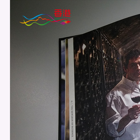
跳
至
主
要
內
容