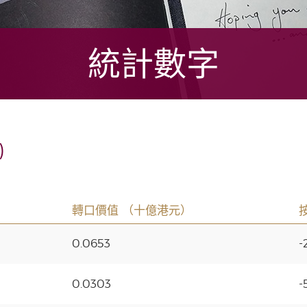
統計數字
)
轉口價值 （十億港元）
0.0653
-
0.0303
-