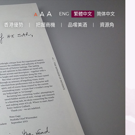
字
(
)
A
字
(
)
A
ENG
繁體中文
简体中文
字
(
)
A
型
型
型
香港優勢
把握商機
品嚐美酒
資源角
大
大
大
小：
小：
原
小：
設
較
最
定
大
大