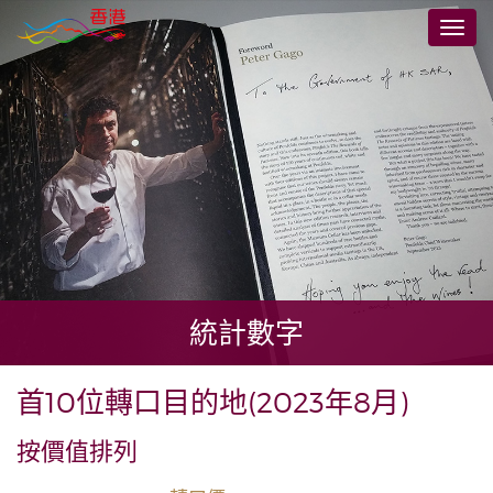
跳
切
至
換
主
導
要
航
內
容
統計數字
首10位轉口目的地(2023年8月)
按價值排列