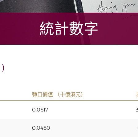
統計數字
)
轉口價值 （十億港元）
0.0617
0.0480