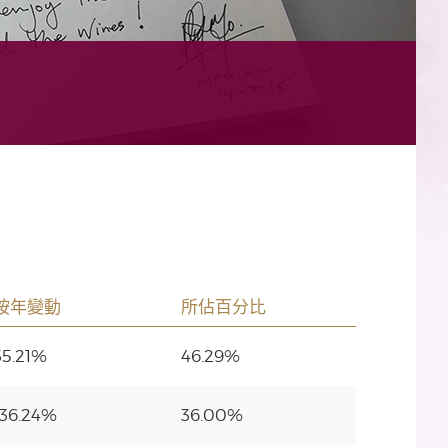
按年變動
所佔百分比
35.21%
46.29%
-36.24%
36.00%