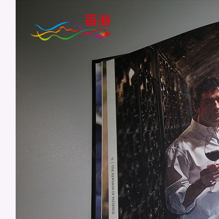
跳
至
主
要
內
容