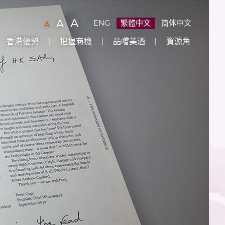
字
(
)
A
字
(
)
A
ENG
繁體中文
简体中文
字
(
)
A
型
型
型
香港優勢
把握商機
品嚐美酒
資源角
大
大
大
小：
小：
原
小：
設
較
最
定
大
大