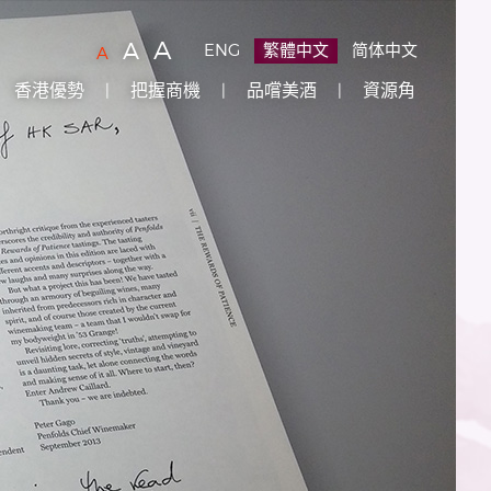
字
(
)
A
字
(
)
A
ENG
繁體中文
简体中文
字
(
)
A
型
型
型
香港優勢
把握商機
品嚐美酒
資源角
大
大
大
小：
小：
原
小：
設
較
最
定
大
大