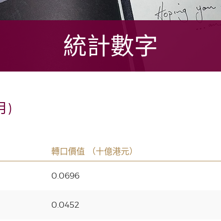
統計數字
月)
轉口價值 （十億港元）
0.0696
0.0452