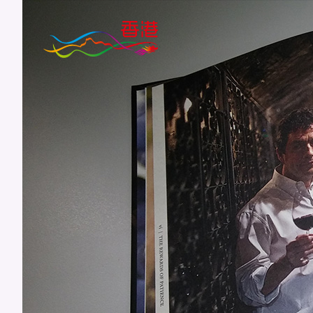
跳
至
主
要
內
容