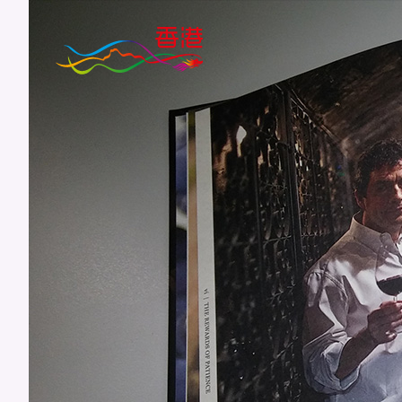
跳
至
主
要
內
容