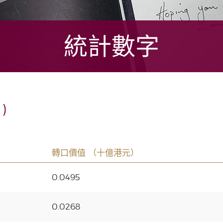
統計數字
)
轉口價值 （十億港元）
0.0495
0.0268