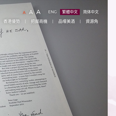
字
(
)
A
字
(
)
A
ENG
繁體中文
简体中文
字
(
)
A
型
型
型
香港優勢
把握商機
品嚐美酒
資源角
大
大
大
小：
小：
原
小：
設
較
最
定
大
大