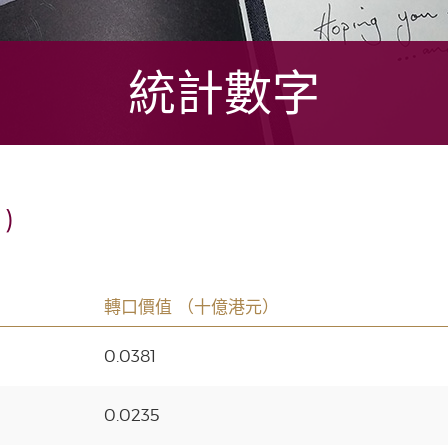
統計數字
)
轉口價值 （十億港元）
0.0381
0.0235