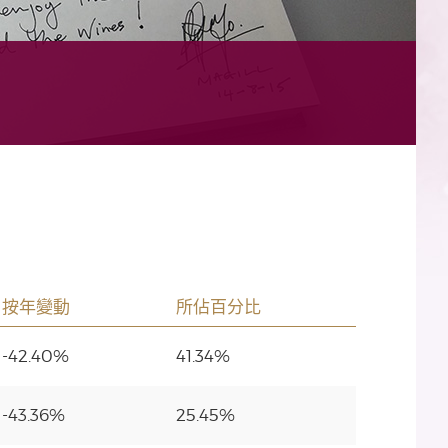
按年變動
所佔百分比
-42.40%
41.34%
-43.36%
25.45%