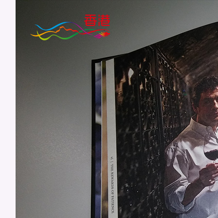
跳
至
主
要
內
容