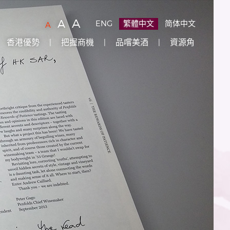
字
(
)
A
字
(
)
A
ENG
繁體中文
简体中文
字
(
)
A
型
型
型
香港優勢
把握商機
品嚐美酒
資源角
大
大
大
小：
小：
原
小：
設
較
最
定
大
大