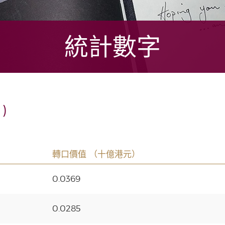
統計數字
)
轉口價值 （十億港元）
0.0369
0.0285