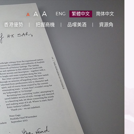
字
(
)
A
字
(
)
A
ENG
繁體中文
简体中文
字
(
)
A
型
型
型
香港優勢
把握商機
品嚐美酒
資源角
大
大
大
小：
小：
原
小：
設
較
最
定
大
大