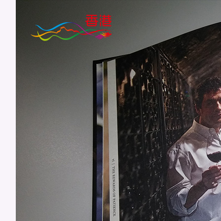
跳
至
主
要
內
容