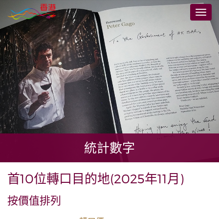
跳
切
至
換
主
導
要
航
內
容
統計數字
首10位轉口目的地(2025年11月)
按價值排列