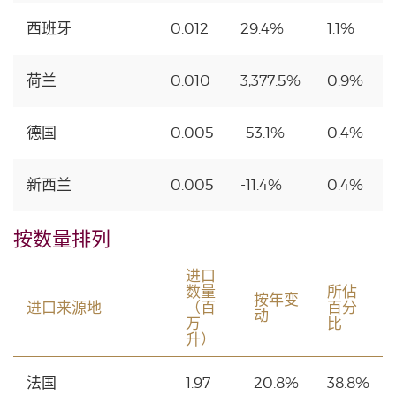
西班牙
0.012
29.4%
1.1%
荷兰
0.010
3,377.5%
0.9%
德国
0.005
-53.1%
0.4%
新西兰
0.005
-11.4%
0.4%
按数量排列
进口
数量
所佔
按年变
进口来源地
（百
百分
动
万
比
升）
法国
1.97
20.8%
38.8%