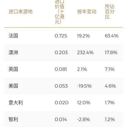
进口
价值
所佔
进口来源地
（十
按年变动
百分
亿港
比
元）
法国
0.725
19.2%
63.4%
澳洲
0.203
232.4%
17.8%
英国
0.081
2.1%
7.1%
美国
0.053
-19.5%
4.6%
意大利
0.020
12.0%
1.7%
智利
0.014
-2.8%
1.2%