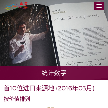
跳
切
到
换
主
导
要
航
内
容
统计数字
首10位进口来源地 (2016年03月)
按价值排列