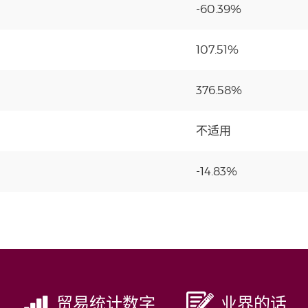
-60.39%
107.51%
376.58%
不适用
-14.83%
贸易统计数字
业界的话