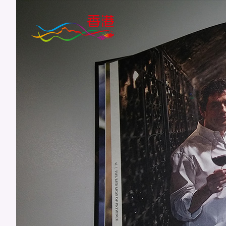
跳
到
主
要
内
容