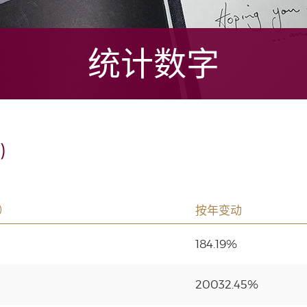
统计数字
)
）
按年变动
184.19%
20032.45%