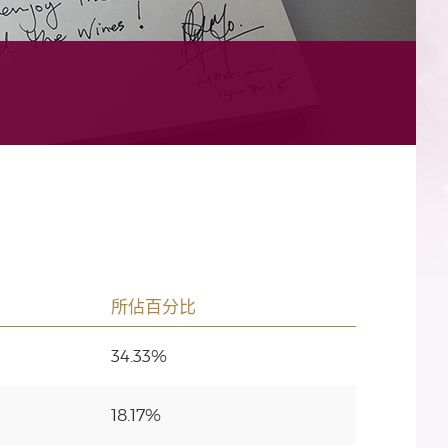
所佔百分比
34.33%
18.17%