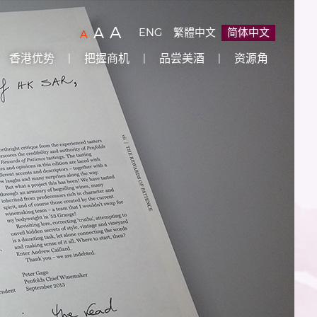
字
(
)
A
字
(
)
A
ENG
繁體中文
简体中文
字
(
)
A
型
型
型
香港优势
把握商机
品尝美酒
资源角
大
大
大
小：
小：
原
小：
设
较
最
定
大
大