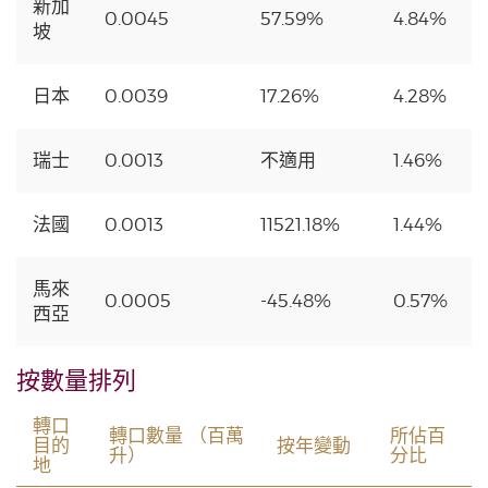
新加
0.0045
57.59%
4.84%
坡
日本
0.0039
17.26%
4.28%
瑞士
0.0013
不適用
1.46%
法國
0.0013
11521.18%
1.44%
馬來
0.0005
-45.48%
0.57%
西亞
按數量排列
轉口
轉口數量 （百萬
所佔百
目的
按年變動
升）
分比
地