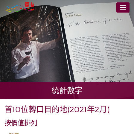
跳
切
至
換
主
導
要
航
內
容
統計數字
首10位轉口目的地(2021年2月)
按價值排列