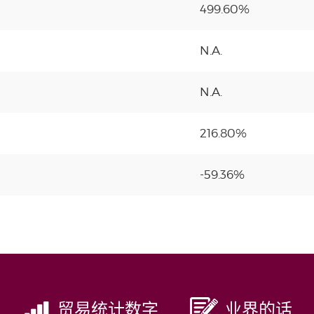
499.60%
N.A.
N.A.
216.80%
-59.36%
贸易统计数字
业界的话