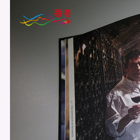
跳
到
主
要
内
容