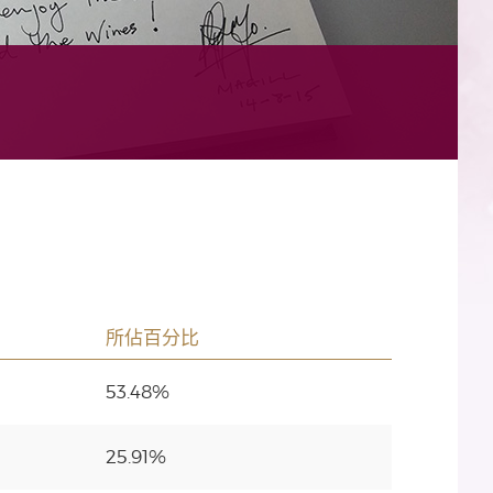
所佔百分比
53.48%
25.91%