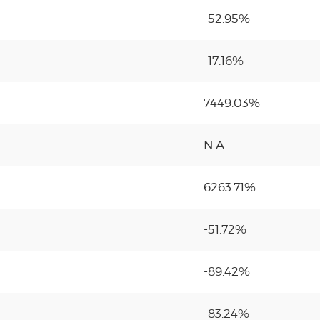
-52.95%
-17.16%
7449.03%
N.A.
6263.71%
-51.72%
-89.42%
-83.24%