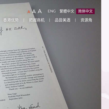
字
(
)
A
字
(
)
A
ENG
繁體中文
简体中文
字
(
)
A
型
型
型
香港优势
把握商机
品尝美酒
资源角
大
大
大
小：
小：
原
小：
设
较
最
定
大
大