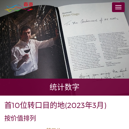
跳
切
到
换
主
导
要
航
内
容
统计数字
首10位转口目的地(2023年3月)
按价值排列