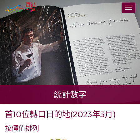
跳
切
至
換
主
導
要
航
內
容
統計數字
首10位轉口目的地(2023年3月)
按價值排列