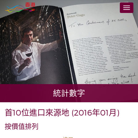
跳
切
至
換
主
導
要
航
內
容
統計數字
首10位進口來源地 (2016年01月)
按價值排列