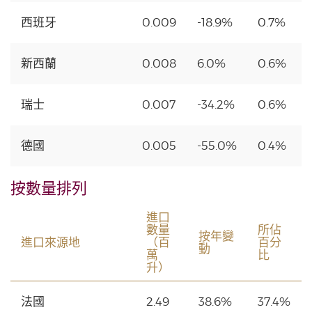
西班牙
0.009
-18.9%
0.7%
新西蘭
0.008
6.0%
0.6%
瑞士
0.007
-34.2%
0.6%
德國
0.005
-55.0%
0.4%
按數量排列
進口
數量
所佔
按年變
進口來源地
（百
百分
動
萬
比
升）
法國
2.49
38.6%
37.4%