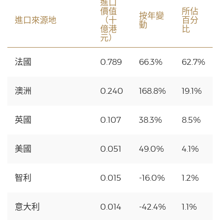
進口
價值
所佔
按年變
進口來源地
（十
百分
動
億港
比
元）
法國
0.789
66.3%
62.7%
澳洲
0.240
168.8%
19.1%
英國
0.107
38.3%
8.5%
美國
0.051
49.0%
4.1%
智利
0.015
-16.0%
1.2%
意大利
0.014
-42.4%
1.1%