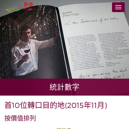
跳
切
至
換
主
導
要
航
內
容
統計數字
首10位轉口目的地(2015年11月)
按價值排列