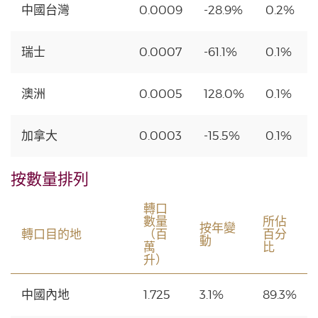
中國台灣
0.0009
-28.9%
0.2%
瑞士
0.0007
-61.1%
0.1%
澳洲
0.0005
128.0%
0.1%
加拿大
0.0003
-15.5%
0.1%
按數量排列
轉口
數量
所佔
按年變
轉口目的地
（百
百分
動
萬
比
升）
中國內地
1.725
3.1%
89.3%