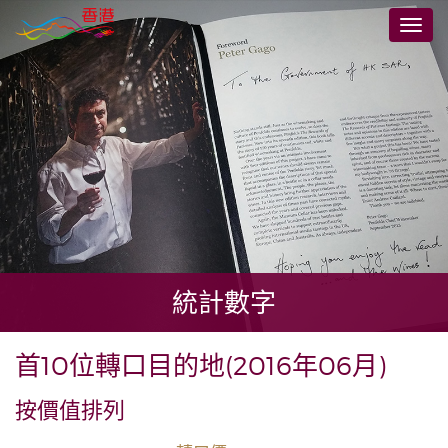
跳
切
至
換
主
導
要
航
內
容
統計數字
首10位轉口目的地(2016年06月)
按價值排列