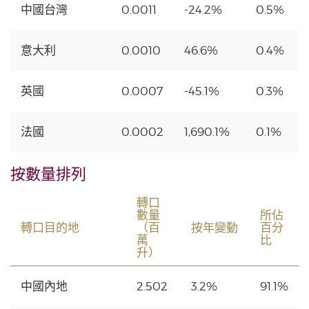
中國台灣
0.0011
-24.2%
0.5%
意大利
0.0010
46.6%
0.4%
英國
0.0007
-45.1%
0.3%
法國
0.0002
1,690.1%
0.1%
按數量排列
轉口
數量
所佔
轉口目的地
（百
按年變動
百分
萬
比
升）
中國內地
2.502
3.2%
91.1%