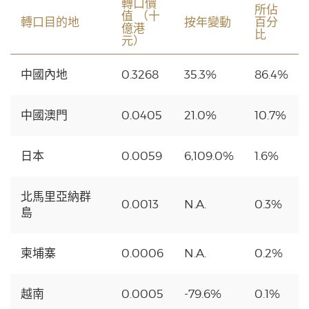
轉口價
所佔
值 （十
轉口目的地
按年變動
百分
億港
比
元）
中國內地
0.3268
35.3%
86.4%
中國澳門
0.0405
21.0%
10.7%
日本
0.0059
6,109.0%
1.6%
北馬里亞納群
0.0013
N.A.
0.3%
島
柬埔寨
0.0006
N.A.
0.2%
越南
0.0005
-79.6%
0.1%