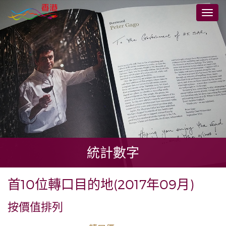
跳
切
至
換
主
導
要
航
內
容
統計數字
首10位轉口目的地(2017年09月)
按價值排列