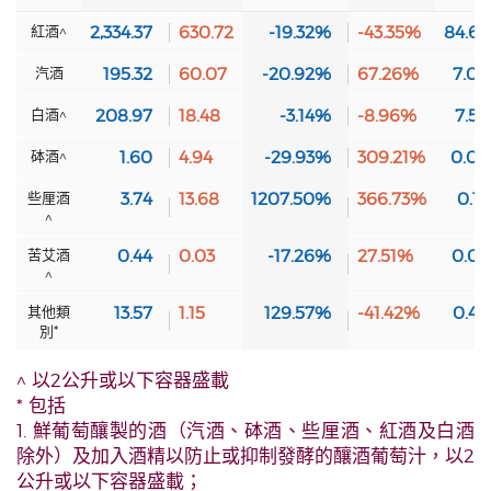
紅酒^
2,334.37
630.72
-19.32%
-43.35%
84.6
汽酒
195.32
60.07
-20.92%
67.26%
7.0
白酒^
208.97
18.48
-3.14%
-8.96%
7.5
砵酒^
1.60
4.94
-29.93%
309.21%
0.0
些厘酒
3.74
13.68
1207.50%
366.73%
0.1
^
苦艾酒
0.44
0.03
-17.26%
27.51%
0.0
^
其他類
13.57
1.15
129.57%
-41.42%
0.4
別*
^ 以2公升或以下容器盛載
* 包括
1. 鮮葡萄釀製的酒（汽酒、砵酒、些厘酒、紅酒及白酒
除外）及加入酒精以防止或抑制發酵的釀酒葡萄汁，以2
公升或以下容器盛載；