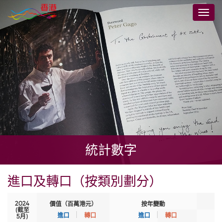
跳
切
至
換
主
導
要
航
內
容
統計數字
進口及轉口（按類別劃分）
2024
價值（百萬港元）
按年變動
(截至
進口
轉口
進口
轉口
5月)