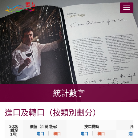
跳
切
至
換
主
導
要
航
內
容
統計數字
進口及轉口（按類別劃分）
2026
價值（百萬港元）
按年變動
所佔
(截至
進口
轉口
進口
轉口
進口
3月)