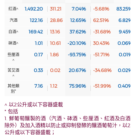
红酒^
1,492.20
311.21
7.04%
-5.68%
83.25%
汽酒
122.16
28.86
12.65%
62.51%
6.82%
白酒^
169.42
13.16
37.62%
-31.68%
9.45%
砵酒^
1.01
10.61
-20.10%
30.43%
0.06%
些厘酒
0.17
1.86
-93.75%
-51.71%
0.01%
^
苦艾酒
0.33
0.02
20.67%
-34.68%
0.02%
^
其他類
7.16
1.12
75.96%
-51.99%
0.40%
別*
^ 以2公升或以下容器盛載
* 包括
1. 鮮葡萄釀製的酒（汽酒、砵酒、些厘酒、紅酒及白酒
除外）及加入酒精以防止或抑制發酵的釀酒葡萄汁，以2
公升或以下容器盛載；