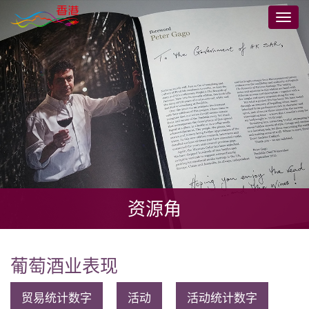
跳
切
到
换
主
导
要
航
内
容
资源角
葡萄酒业表现
贸易统计数字
活动
活动统计数字