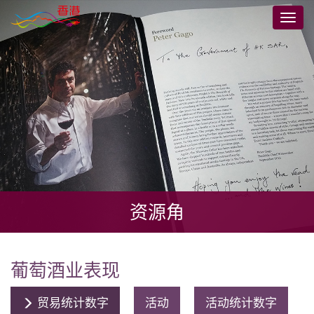
跳
切
到
换
主
导
要
航
内
容
资源角
葡萄酒业表现
贸易统计数字
活动
活动统计数字