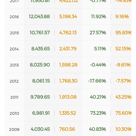
11,950.81
4,422.02
-0.77%
-14.93%
2017
12,043.88
5,198.34
11.92%
9.16%
2016
10,761.57
4,762.13
27.57%
95.83%
2015
8,435.65
2,431.79
5.11%
52.15%
2014
8,025.90
1,598.28
-0.44%
-9.61%
2013
8,061.15
1,768.30
-17.66%
-7.57%
2012
9,789.65
1,913.08
40.21%
43.25%
2011
6,981.91
1,335.52
73.23%
75.60%
2010
4,030.45
760.56
40.83%
10.30%
2009