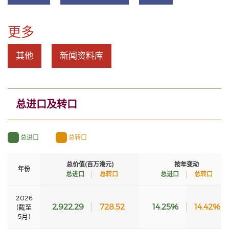
更多
其他
新闻资料库
总进口及转口
总进口
总转口
总价值(百万港元)
按年变动
年份
总进口
总转口
总进口
总转口
2026
2,922.29
728.52
14.25%
14.42%
(截至
5月)