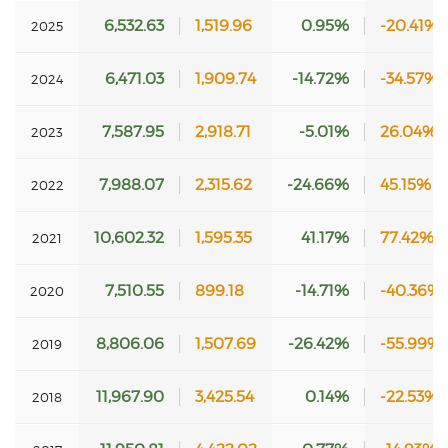
6,532.63
1,519.96
0.95%
-20.41%
2025
6,471.03
1,909.74
-14.72%
-34.57%
2024
7,587.95
2,918.71
-5.01%
26.04%
2023
7,988.07
2,315.62
-24.66%
45.15%
2022
10,602.32
1,595.35
41.17%
77.42%
2021
7,510.55
899.18
-14.71%
-40.36%
2020
8,806.06
1,507.69
-26.42%
-55.99%
2019
11,967.90
3,425.54
0.14%
-22.53%
2018