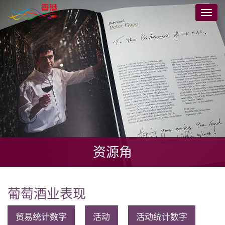
跳
切
到
换
主
导
要
航
内
容
资源角
葡萄酒业表现
贸易统计数字
活动
活动统计数字